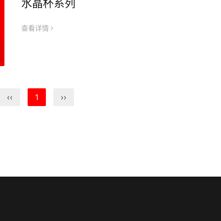
水晶杯系列
查看详情
icon
‹‹
1
››