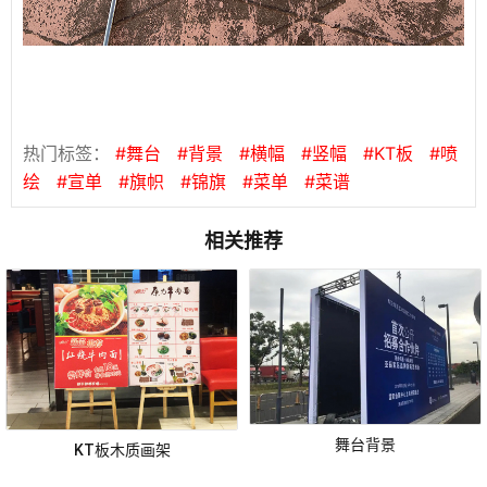
热门标签：
#舞台
#背景
#横幅
#竖幅
#KT板
#喷
绘
#宣单
#旗帜
#锦旗
#菜单
#菜谱
相关推荐
舞台背景
KT板木质画架